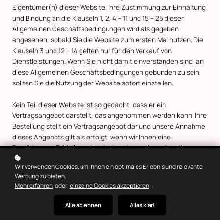
Eigentümer(n) dieser Website. Ihre Zustimmung zur Einhaltung
und Bindung an die Klauseln 1, 2, 4 – 11 und 15 – 25 dieser
Allgemeinen Geschäftsbedingungen wird als gegeben
angesehen, sobald Sie die Website zum ersten Mal nutzen. Die
Klauseln 3 und 12 – 14 gelten nur für den Verkauf von
Dienstleistungen. Wenn Sie nicht damit einverstanden sind, an
diese Allgemeinen Geschäftsbedingungen gebunden zu sein,
sollten Sie die Nutzung der Website sofort einstellen.
Kein Teil dieser Website ist so gedacht, dass er ein
Vertragsangebot darstellt, das angenommen werden kann. Ihre
Bestellung stellt ein Vertragsangebot dar und unsere Annahme
dieses Angebots gilt als erfolgt, wenn wir Ihnen eine
Bestätigungs-E-Mail senden, in der wir angeben, dass Ihre
Bestellung angenommen wurde.
Wir verwenden Cookies, um Ihnen ein optimales Erlebnis und relevante
Werbung zu bieten.
1. Definitionen und Auslegungen
Mehr erfahren
oder
einzelne Cookies akzeptieren
.
In dieser Vereinbarung haben die folgenden Begriffe die
Alle ablehnen
Alles klar!
folgende Bedeutung: