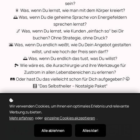
sein?
🎇 Was, wenn Du lernst, wie man mit dem Körper kreiert?
🌅 Was, wenn Du die geheime Sprache von Energiefeldern
sprechen lernst?
🌌 Was, wenn Du lernst, wie Kunden „einfach so“ bei Dir
buchen? Ohne Strategie, ohne Druck?
🌇 Was, wenn Du endlich weißt, wie Du Dein Angebot gestalten
willst, und wie hoch der Preis sein darf?
🌅 Was, wenn Du endlich das tust, was Du willst?
🏞️ Wie wäre es, die Aurachirurgie und ihre Werkzeuge für
Zustrom in allen Lebensbereichen zu erlernen?
🛤️ Oder hast Du das vielleicht schon für Dich aufgegeben? 🤭
🧮 “Das Selbstheiler – Nostalgie Paket”
Über 150 Stunden Videomaterial mit Annette Grübnau
Wir verwenden Cookies, um Ihnen ein optimales Erlebnis und relevante
Werbung zu bieten.
Mehr erfahren
oder
einzelne Cookies akzeptieren
.
Alle ablehnen
Alles klar!