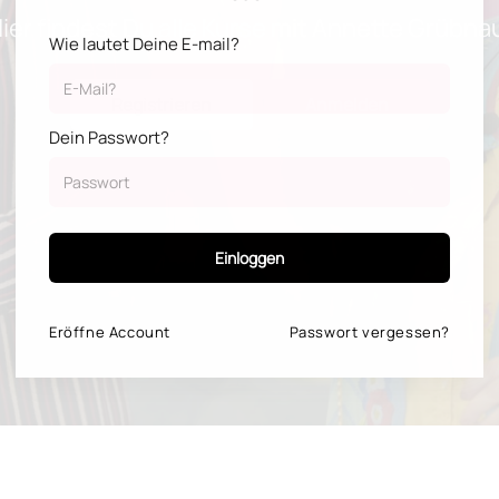
ier findest Du alle Kurse mit Annette Grübna
Wie lautet Deine E-mail?
Registrieren
Anmelden
Dein Passwort?
Einloggen
Eröffne
Account
Passwort vergessen?